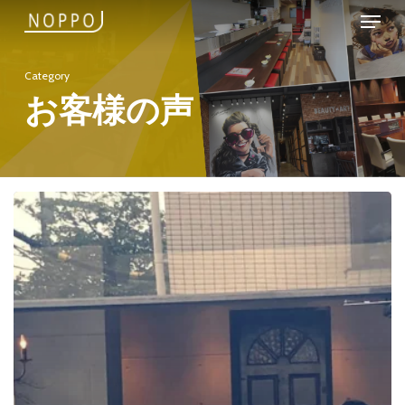
Menu
Skip
to
Close
main
Category
Menu
content
お客様の声