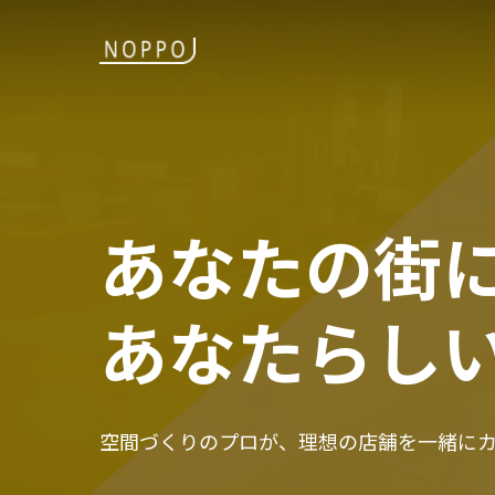
Skip
to
main
content
あなたの街
あなたらし
空間づくりのプロが、理想の店舗を一緒に